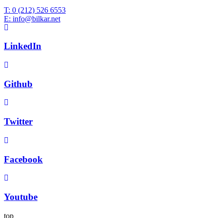
T: 0 (212) 526 6553
E: info@bilkar.net
LinkedIn
Github
Twitter
Facebook
Youtube
top