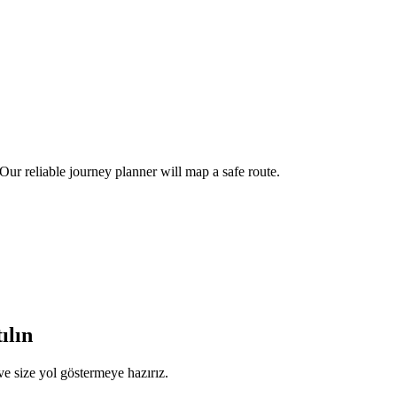
ur reliable journey planner will map a safe route.
ılın
e size yol göstermeye hazırız.